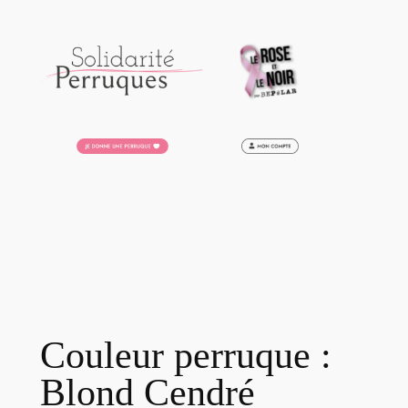
Aller
au
contenu
Couleur perruque :
Blond Cendré