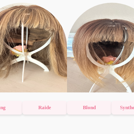
ng
Raide
Blond
Synth