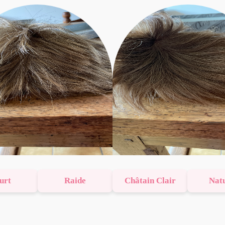
urt
Raide
Châtain Clair
Nat