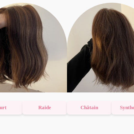
urt
Raide
Châtain
Synth