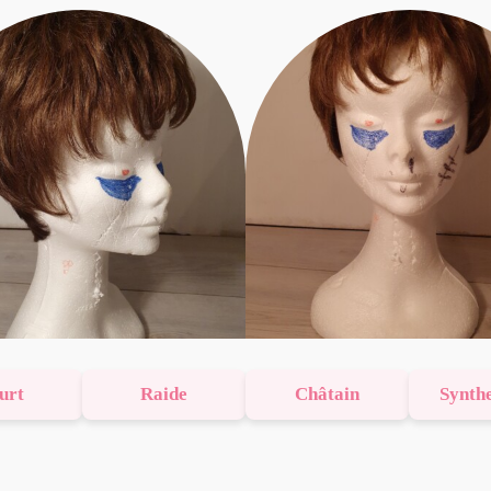
urt
Raide
Châtain
Synth