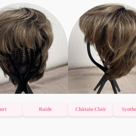
urt
Raide
Châtain Clair
Synth