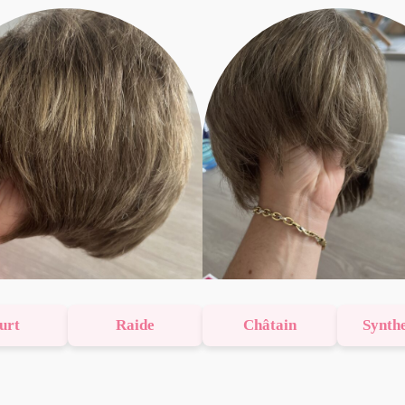
urt
Raide
Châtain
Synth