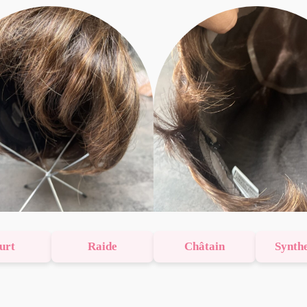
urt
Raide
Châtain
Synth